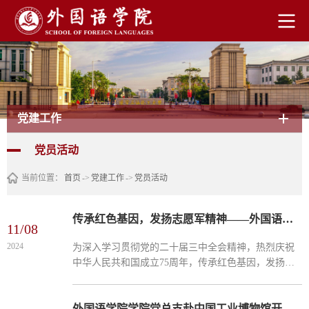
党建工作
党员活动
当前位置：
首页
->
党建工作
->
党员活动
传承红色基因，发扬志愿军精神——外国语学院党总支开展红色观影党日活动
11/08
2024
为深入学习贯彻党的二十届三中全会精神，热烈庆祝
中华人民共和国成立75周年，传承红色基因，发扬志
愿军精神，推动爱国主义教育。11月6日下午，外国语
学院党总支组织全体教工党员观看爱国主义影片《志
愿军：存亡之...
外国语学院学院党总支赴中国工业博物馆开展主题教育 党日活动