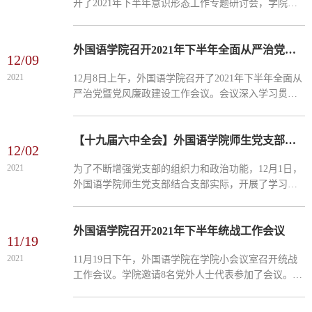
开了2021年下半年意识形态工作专题研讨会，学院班
子成员和综合办主任参加了会议。会议由学院党总支
书记戴功伟主持。会议首先由总支书记戴功伟领学了
《辽宁石油化...
外国语学院召开2021年下半年全面从严治党暨党风廉政建设工作会议
12/09
2021
​12月8日上午，外国语学院召开了2021年下半年全面从
严治党暨党风廉政建设工作会议。会议深入学习贯彻
习近平新时代中国特色社会主义思想、十九届六中全
会精神，回顾了2021年学院全面从严治党工作情况，
部署了2021...
【十九届六中全会】外国语学院师生党支部开展学习十九届六中全会精神主题党日活动
12/02
2021
为了不断增强党支部的组织力和政治功能，12月1日，
外国语学院师生党支部结合支部实际，开展了学习十
九届六中全会精神主题党日活动，感悟党的百年重大
成就，为发挥基层战斗堡垒作用夯实理论根基。学院
理论中心组在...
外国语学院召开2021年下半年统战工作会议
11/19
2021
11月19日下午，外国语学院在学院小会议室召开统战
工作会议。学院邀请8名党外人士代表参加了会议。会
议的主要任务是总结回顾一年来统战工作，安排部署
下一步工作。 会上，学院党总支书记戴功伟对2021年