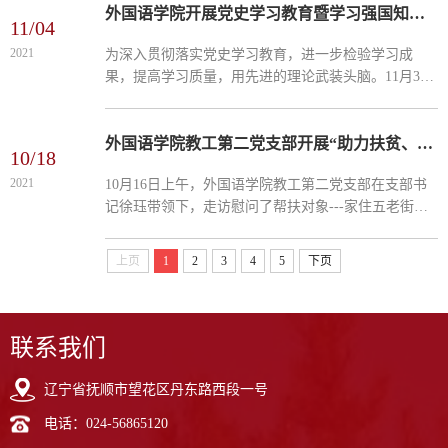
统战工作进...
外国语学院开展党史学习教育暨学习强国知识竞赛
11/04
2021
为深入贯彻落实党史学习教育，进一步检验学习成
果，提高学习质量，用先进的理论武装头脑。11月3
日，外国语学院组织全体教工党员开展党史学习教育
暨学习强国知识竞赛。此次知识竞赛，根据学习强国
内容开展个人积分...
外国语学院教工第二党支部开展“助力扶贫、携手同行”主题党日活动
10/18
2021
10月16日上午，外国语学院教工第二党支部在支部书
记徐珏带领下，走访慰问了帮扶对象---家住五老街道
的张杰家庭，看望了家中脑瘫儿童，开展“助力扶贫、
携手同行”主题党日活动。 ​此次到访，了解到张杰丈夫
上页
1
2
3
4
5
下页
正外...
联系我们
辽宁省抚顺市望花区丹东路西段一号
电话：024-56865120