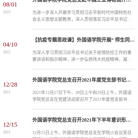
08/01
2023
为进一步深入开展学习贯彻习近平新时代中国特色社
会主义思想主题教育，深入贯彻落实习近平总书记关
于东北、辽宁振兴发展的重要讲话和指示批示精神，
激励广大党员进一步赓续红色基因、弘扬奋斗精神。6
月21日下午，...
【抗疫专题思政课】外国语学院开展“ 师生同心风雨共担 齐心守护美丽家园 ”同上一...
04/10
2022
为深入学习贯彻习近平总书记关于疫情防控工作的重
要讲话和指示精神，进一步弘扬伟大抗疫精神，凝聚
抗疫力量，充分运用好新冠肺炎疫情防控这一鲜活的
爱国主义教育实践教材，按照学校统一安排部署，外
国语学院组织...
外国语学院党总支召开2021年度党支部书记述职评议考核会议
12/28
2021
​2021年12月27日下午、28日上午和29日上午，外国语
学院党总支在党建活动室召开了2021年度党支部书记
述职评议考核会议。学院班子成员、各党支部书记、
组织员、综合办主任和辅导员参加了会议。会议由学
院党总支书...
外国语学院党总支召开2021年下半年意识形态工作专题研讨会
12/15
2021
12月15日上午，外国语学院党总支在学院小会议室召