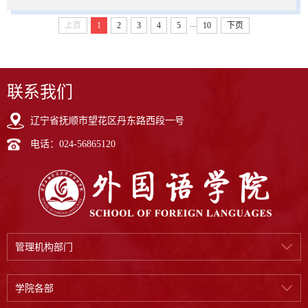
...
上页
1
2
3
4
5
10
下页
联系我们
辽宁省抚顺市望花区丹东路西段一号
电话：024-56865120
管理机构部门
学院各部